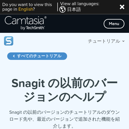
Skip
View all languages:
Do you want to view this
page in
English
?
日本語
to
content
Menu
チュートリアル
すべてのチュートリアル
Snagit の以前のバー
ジョンのヘルプ
Snagit の以前のバージョンのチュートリアルのダウン
ロード先や、最近のバージョンで追加された機能を紹
介します。