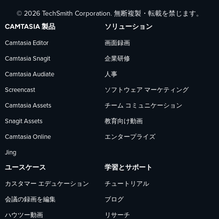
© 2026 TechSmith Corporation. 無断複製・転載を禁じます。
で
で
で
CAMTASIA 製品
ソリューション
TechSmith
TechSmith
TechSmith
Camtasia Editor
画面録画
Camtasia Snagit
企業研修
を
を
を
Camtasia Audiate
人事
フ
フ
フ
Screencast
ソフトウェア マーケティング
Camtasia Assets
チーム コミュニケーション
ォ
ォ
ォ
Snagit Assets
教育向け動画
Camtasia Online
エンタープライズ
ロ
ロ
ロ
Jing
ー
ー
ー
ユースケース
学習とサポート
カスタマー エデュケーション
チュートリアル
会議の録画を編集
ブログ
ハウツー動画
リサーチ