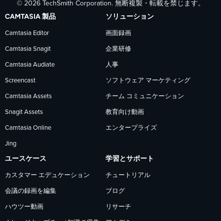
© 2026 TechSmith Corporation. 無断複製・転載を禁じます。
で
で
で
CAMTASIA 製品
ソリューション
TechSmith
TechSmith
TechSmith
Camtasia Editor
画面録画
Camtasia Snagit
企業研修
を
を
を
Camtasia Audiate
人事
フ
フ
フ
Screencast
ソフトウェア マーケティング
Camtasia Assets
チーム コミュニケーション
ォ
ォ
ォ
Snagit Assets
教育向け動画
Camtasia Online
エンタープライズ
ロ
ロ
ロ
Jing
ー
ー
ー
ユースケース
学習とサポート
カスタマー エデュケーション
チュートリアル
会議の録画を編集
ブログ
ハウツー動画
リサーチ