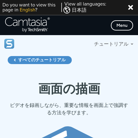
Skip
View all languages:
Do you want to view this
page in
English
?
日本語
to
content
Menu
チュートリアル
すべてのチュートリアル
画面の描画
ビデオを録画しながら、重要な情報を画面上で強調す
る方法を学びます。