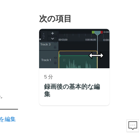
次の項目
5 分
録画後の基本的な編
集
い。
を編集