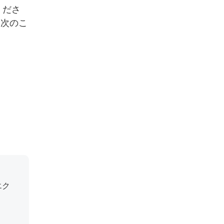
くださ
、次のこ
エク