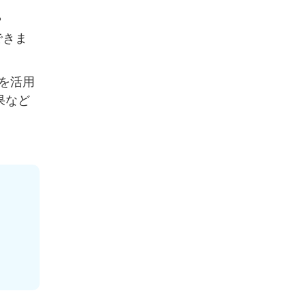
や
りできま
能を活用
果など