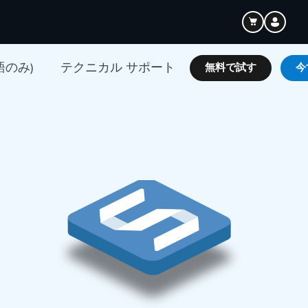
語のみ)
テクニカル サポート
無料で試す
今