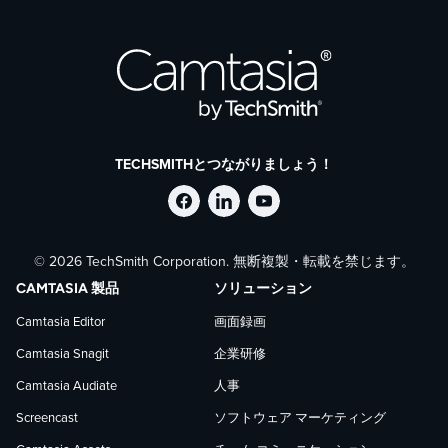
TechSmith の製品における AI の利用方法につい
て詳しくは、
Trust Center
をご覧ください。
TECHSMITHとつながりましょう！
Facebook
LinkedIn
YouTube
© 2026 TechSmith Corporation. 無断複製・転載を禁じます。
で
で
で
CAMTASIA 製品
ソリューション
TechSmith
TechSmith
TechSmith
Camtasia Editor
画面録画
Camtasia Snagit
企業研修
を
を
を
Camtasia Audiate
人事
フ
フ
フ
Screencast
ソフトウェア マーケティング