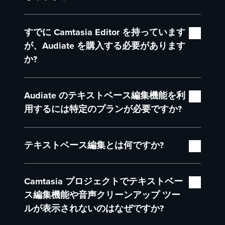
ーション、デジタル プレゼンターを生成できる
は引き続き別々のアプリケーションとして提供さ
ほか、音声のクリーンアップも行えます。
れていますが、ビデオ制作においては単一の統合
いいえ。Camtasia Editor と Audiate は、同じプロ
システムとして連携して動作します。Camtasia
すでに Camtasia Editor を持っています
ジェクト上で連携して動作する補完的なツールで
また、Camtasia Editor と緊密に統合されている
のサブスクリプションまたはビジネス ライセン
す。Audiate を使用してナレーションや音声を最
が、Audiate を購入する必要があります
ため、テキスト編集や AI が生成したコンテンツ
スをお持ちの場合は、Audiate のテキストベース
適化し、Editor を使用して矢印、画面切り替え、
か?
は即座に同期されます。これにより、トレーナー
編集機能と音声クリーンアップ ツールを追加料
その他の画面効果などのビジュアル要素を追加で
やナレッジ ワーカーは、従来の編集手法と比べ
金なしで利用できます。
きます。両者は常に同期されるため、シームレス
Camtasia ビジネス ライセンスをお持ちの場合
て 40% 以上速くプロ品質のビデオを作成できま
に作業を進められます。
Audiate のテキストベース編集機能を利
は、Audiate のテキストベース編集機能と音声ク
す。
また、Audiate は単体アプリとしても利用できま
リーンアップ機能をすでに利用できます。ビジネ
用するには特定のプランが必要ですか?
すが、Camtasia プランにも含まれています。さ
ス ライセンス ユーザーは、
Audiate を単体アプ
らに、Create プランおよび Pro プランでは、
リとして購入する
ことで、Audiate の生成 AI 機
Camtasia のいずれかのサブスクリプション プラ
ElevenLabs 音声や AI アバターなどの生成 AI 機
能を無制限に利用できるようになります。
テキストベース編集とは何ですか?
ン、またはビジネス ライセンスをお持ちであれ
能を無制限に利用できます。
ば、テキストベース編集機能と音声クリーンアッ
Camtasia プランをご利用の場合は、TechSmith
プ ツールはすでに含まれています。
テキストベース動画編集とは、文字起こしテキス
アカウントから
こちらの手順
によっていつでも上
Camtasia プロジェクトでテキストベー
トを編集することでビデオを編集する手法です。
位プランへアップグレードできます。
Audiate は録画内容を文書として表示します。テ
ス編集機能や音声クリーンアップ ツー
キスト内の単語や文章を削除すると、その部分に
永久ライセンスまたはレガシー サブスクリプシ
ルが表示されないのはなぜですか?
対応するビデオの箇所も自動的にカットされま
ョンをご利用の場合、あるいは現在のライセンス