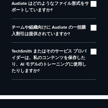
せずに、テキストからプロ品質のナレーシ
ルー) をサポートしています。
Audiate はどのようなファイル形式をサ
や「クレジット」を消費するツールとは異なり、
ョンを生成したい場合に最適なプランで
Audiate の個人向けライセンス、または Camtasia
ポートしていますか?
す。
Create/Pro プランを購入すると、生成 AI 機能を
Camtasia Pro:
最も充実した機能を備えた
無制限に利用できます。毎月の利用上限や追加料
インポート: .wav、.mp3、.m4a、.mp4
プランです。Create に含まれるすべての機
金を気にすることなく、録音、コンテンツ生成、
チームや組織向けに Audiate の一括購
能に加え、AI アバターと翻訳機能も利用で
エクスポート: .wav、.mp3、.m4a、.txt、.srt
試行錯誤を好きなだけ行えます。
入割引は提供されていますか?
きます。レッスンに親しみやすいプレゼン
ターを追加したい場合や、グローバルな視
同期: Camtasia 2022 以降を使用している場合、
はい。Camtasia Audiate では、一括購入向けの特
聴者向けにコンテンツを提供したい場合に
Camtasia プロジェクトのファイルを Audiate で
TechSmith またはそのサービス プロバ
別価格をご用意しています。お客様の利用規模や
最適です。
編集して同期できます。
要件に合わせた最適なプランをご案内します。詳
イダーは、私のコンテンツを保存した
Audiate ビジネス ライセンス:
AI アバタ
細については、
セールス チームまでお問い合わ
ー、AI ナレーション、翻訳機能は、
り、AI モデルのトレーニングに使用し
せください
。
Audiate を単体アプリとして購入すること
たりしますか?
で利用できます。すでに Camtasia ビジネス
ライセンスをお持ちの場合は、この方法が
TechSmith は、文字起こし、音声合成、またはテ
最適です。
キスト生成されたコンテンツには一切アクセスし
ません。また、当社のサービス プロバイダー
は、それらの情報を保存したり、情報に基づいて
トレーニングを行ったりすることはありません。