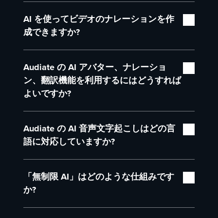
す。まるでワープロ ソフトで文書を編集するよ
状況が不明な場合は、こちらの
サポート記事
をご
Audiate の組み込み機能を利用するには、
うにビデオを編集できるのです。
確認ください。さらに、TechSmith の
AI を使ってビデオのナレーションを作
カスタマー
Camtasia 2025.0.3 以降を使用していることを確
ケア チーム
もサポートいたします。
認してください。これらの機能へのアクセス方法
成できますか?
について詳しくは、Audiate 機能の利用方法を説
明した
サポート記事
をご参照ください。
はい。Camtasia Audiate を使用すると、AI を活
Audiate の AI アバター、ナレーショ
用してビデオのナレーションを生成できます。時
間がない場合や、自分でナレーションを録音した
ン、翻訳機能を利用するにはどうすれば
くない場合は、ElevenLabs を利用したプレミア
よいですか?
ム AI 音声ライブラリから音声を選択できます。
スクリプトを入力または貼り付けるだけで、
Audiate のプレミアム AI 機能を利用できるかど
Audiate がプロのナレーターによる音声のように
Audiate の AI 音声文字起こしはどの言
うかは、選択する Camtasia プランによって異な
自然なナレーションを生成します。
ります。テキストベース編集機能はすべての
語に対応していますか?
Camtasia プランに含まれていますが、生成 AI 機
メモ: プレミアム ElevenLabs 音声は、ElevenLabs
能は次の 2 つの上位プランで利用できます。
現在、Audiate は英語、オランダ語、フランス
のポリシーにより、TechSmith から直接
「無制限 AI」はどのような仕組みです
語、ドイツ語、イタリア語、ポルトガル語 (ブラ
Camtasia プランまたはビジネス ライセンスを購
Camtasia Create:
このプランでは、AI ナレ
ジル)、スペイン語 (スペイン)、スペイン語 (アル
か?
入したユーザーのみが利用できます。販売代理店
ーションとプレミアム音声 (ElevenLabs 提
ゼンチン)、スペイン語 (チリ)、スペイン語 (コロ
(リセラー) 経由で購入した場合は利用できませ
供) を無制限に利用できます。マイクを使用
ンビア)、スペイン語 (メキシコ)、スペイン語 (ペ
音声やスクリプトを生成するたびに「トークン」
ん。