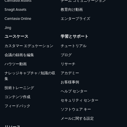
Camtasia Assets
チーム コミュニケーション
ォ
ォ
ォ
Snagit Assets
教育向け動画
Camtasia Online
エンタープライズ
ロ
ロ
ロ
Jing
ー
ー
ー
ユースケース
学習とサポート
カスタマー エデュケーション
チュートリアル
会議の録画を編集
ブログ
ハウツー動画
リサーチ
ナレッジキャプチャ / 知識の収
アカデミー
集
お客様事例
技術トレーニング
ヘルプ センター
コンテンツ作成
セキュリティ センター
フィードバック
ソフトウェア キー
メールに関する設定