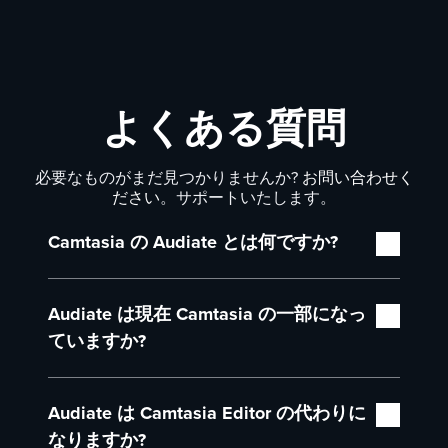
よくある質問
必要なものがまだ見つかりませんか?
お問い合わせく
ださい
。サポートいたします。
Camtasia の Audiate とは何ですか?
Audiate は、Camtasia のワークフロー向けに設計
Audiate は現在 Camtasia の一部になっ
された、AI 搭載の音声録音・テキストベース動
画編集ツールです。テキストを編集するだけでビ
ていますか?
デオを編集できるため、編集作業を大幅に効率化
できます。編集機能に加えて、Audiate はトレー
はい。Audiate は現在、Camtasia エクスペリエン
ニング コンテンツや教育コンテンツ向けの生成
Audiate は Camtasia Editor の代わりに
スの中核を担う機能となっています。パフォーマ
AI ハブとしても機能します。スクリプトやナレ
ンスを最大限に高めるため、Audiate と Camtasia
なりますか?