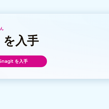
ん
t を入手
Snagit を入手