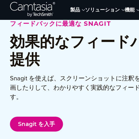
Skip
製品
ソリューション
機能
to
content
フィードバックに最適な SNAGIT
効果的なフィード
提供
Snagit を使えば、スクリーンショットに注
画したりして、わかりやすく実践的なフィー
す。
Snagit を入手