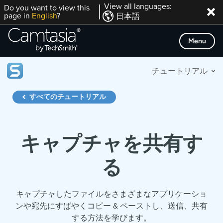
Skip
View all languages:
Do you want to view this
page in
English
?
日本語
to
content
Menu
チュートリアル
すべてのチュートリアル
キャプチャを共有す
る
キャプチャしたファイルをさまざまなアプリケーショ
ンや宛先にすばやくコピー & ペーストし、送信、共有
する方法を学びます。