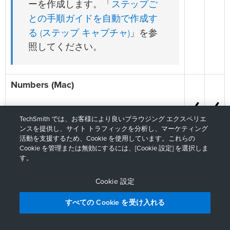
ステップご
ーを作成します。「
との手順ガイドを自動で作成す
る (ステップ キャプチャ)
」を参
照してください。
Numbers (Mac)
画像やビデオを Numbers 文書に挿入し
TechSmith では、お客様により良いブラウジング エクスペリエ
ます。
ンスを提供し、サイト トラフィックを分析し、マーケティング
活動を支援するため、Cookie を使用しています。これらの
その他の Apple アプリケーション (Mac)
Cookie を管理または無効にするには、[Cookie 設定] を選択しま
す。
macOS では、プリインストールされて
Cookie 設定
いる Apple アプリケーションが利用可能
すべての Cookie を受け入れる
な共有先リストに自動的に追加されま
無料で試す
今すぐ購入
す。これには、以下のようなアプリケー