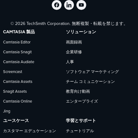
Facebook
LinkedIn
YouTube
© 2026 TechSmith Corporation. 無断複製・転載を禁じます。
で
で
で
CAMTASIA 製品
ソリューション
TechSmith
TechSmith
TechSmith
Camtasia Editor
画面録画
Camtasia Snagit
企業研修
を
を
を
Camtasia Audiate
人事
フ
フ
フ
Screencast
ソフトウェア マーケティング
Camtasia Assets
チーム コミュニケーション
ォ
ォ
ォ
Snagit Assets
教育向け動画
Camtasia Online
エンタープライズ
ロ
ロ
ロ
Jing
ー
ー
ー
ユースケース
学習とサポート
カスタマー エデュケーション
チュートリアル