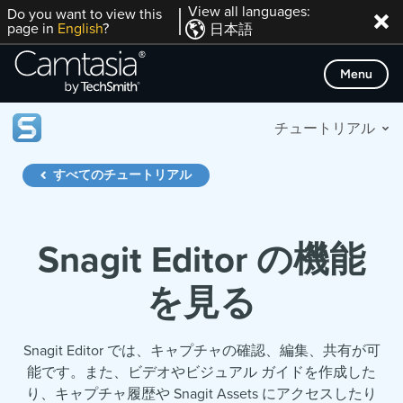
Skip
View all languages:
Do you want to view this
page in
English
?
日本語
to
content
Menu
チュートリアル
すべてのチュートリアル
Snagit Editor の機能
を見る
Snagit Editor では、キャプチャの確認、編集、共有が可
能です。また、ビデオやビジュアル ガイドを作成した
り、キャプチャ履歴や Snagit Assets にアクセスしたり