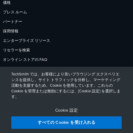
価格
プレス ルーム
パートナー
採用情報
エンタープライズ リソース
リセラーを検索
オンライン ストアの FAQ
支払いオプション
TechSmith では、お客様により良いブラウジング エクスペリエ
返品ポリシー
ンスを提供し、サイト トラフィックを分析し、マーケティング
活動を支援するため、Cookie を使用しています。これらの
Cookie を管理または無効にするには、[Cookie 設定] を選択しま
す。
プライバシーポリシー
アクセシビリティ
お問い合わせ
English
Deutsch
Français
Español
日本語
Português
Cookie 設定
すべての Cookie を受け入れる
プランを比較する
無料トライアルを始める