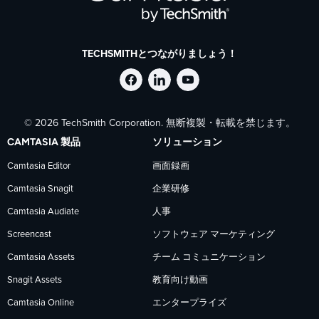
TECHSMITHとつながりましょう！
Facebook
LinkedIn
YouTube
© 2026 TechSmith Corporation. 無断複製・転載を禁じます。
で
で
で
CAMTASIA 製品
ソリューション
TechSmith
TechSmith
TechSmith
Camtasia Editor
画面録画
Camtasia Snagit
企業研修
を
を
を
Camtasia Audiate
人事
フ
フ
フ
Screencast
ソフトウェア マーケティング
Camtasia Assets
チーム コミュニケーション
ォ
ォ
ォ
Snagit Assets
教育向け動画
Camtasia Online
エンタープライズ
ロ
ロ
ロ