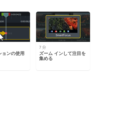
7 分
ションの使用
ズーム インして注目を
集める