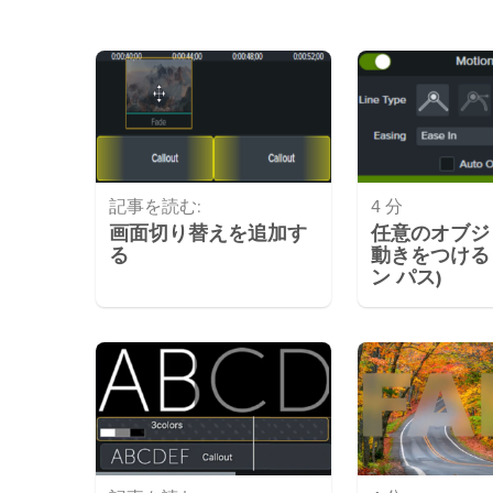
記事を読む:
4 分
画面切り替えを追加す
任意のオブジ
る
動きをつける 
ン パス)