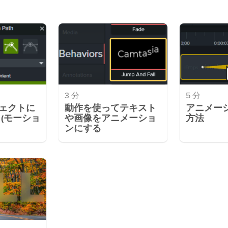
3 分
5 分
ェクトに
動作を使ってテキスト
アニメー
(モーショ
や画像をアニメーショ
方法
ンにする