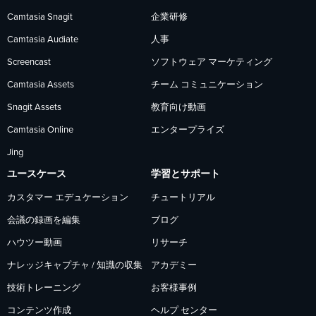
Camtasia Snagit
企業研修
を
を
を
Camtasia Audiate
人事
フ
フ
フ
Screencast
ソフトウェア マーケティング
Camtasia Assets
チーム コミュニケーション
ォ
ォ
ォ
Snagit Assets
教育向け動画
Camtasia Online
エンタープライズ
ロ
ロ
ロ
Jing
ー
ー
ー
ユースケース
学習とサポート
カスタマー エデュケーション
チュートリアル
会議の録画を編集
ブログ
ハウツー動画
リサーチ
ナレッジキャプチャ / 知識の収集
アカデミー
技術トレーニング
お客様事例
コンテンツ作成
ヘルプ センター