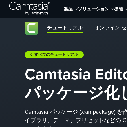
Skip
製品
ソリューション
機能
to
content
チュートリアル
オンライン 
すべてのチュートリアル
Camtasia E
パッケージ化
Camtasia パッケージ (.campack
イブラリ、テーマ、プリセットなどの Camt