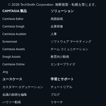
© 2026 TechSmith Corporation. 無断複製・転載を禁じます。
で
で
で
CAMTASIA 製品
ソリューション
TechSmith
TechSmith
TechSmith
Camtasia Editor
画面録画
Camtasia Snagit
企業研修
を
を
を
Camtasia Audiate
人事
フ
フ
フ
Screencast
ソフトウェア マーケティング
Camtasia Assets
チーム コミュニケーション
ォ
ォ
ォ
Snagit Assets
教育向け動画
Camtasia Online
エンタープライズ
ロ
ロ
ロ
Jing
ー
ー
ー
ユースケース
学習とサポート
カスタマー エデュケーション
チュートリアル
会議の録画を編集
ブログ
ハウツー動画
リサーチ