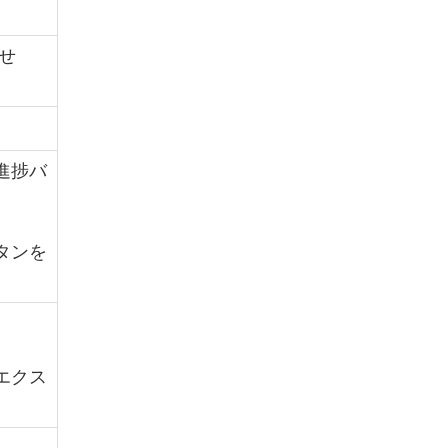
せ
に進捗バ
ボタンを
エクス