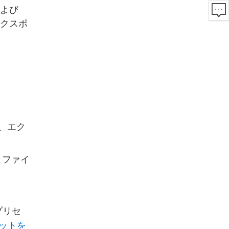
 および
エクスポ
し、エク
4 ファイ
プリセ
ットを