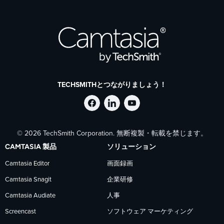
TECHSMITHとつながりましょう！
Facebook
LinkedIn
YouTube
© 2026 TechSmith Corporation. 無断複製・転載を禁じます。
で
で
で
CAMTASIA 製品
ソリューション
TechSmith
TechSmith
TechSmith
Camtasia Editor
画面録画
Camtasia Snagit
企業研修
を
を
を
Camtasia Audiate
人事
フ
フ
フ
Screencast
ソフトウェア マーケティング