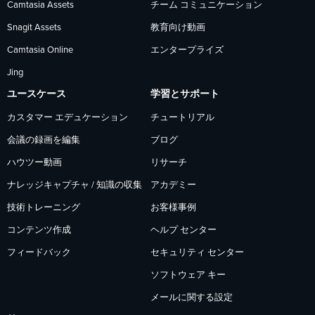
Camtasia Assets
チーム コミュニケーション
ォ
ォ
ォ
Snagit Assets
教育向け動画
Camtasia Online
エンタープライズ
ロ
ロ
ロ
Jing
ー
ー
ー
ユースケース
学習とサポート
カスタマー エデュケーション
チュートリアル
会議の録画を編集
ブログ
ハウツー動画
リサーチ
ナレッジキャプチャ / 知識の収集
アカデミー
技術トレーニング
お客様事例
コンテンツ作成
ヘルプ センター
フィードバック
セキュリティ センター
ソフトウェア キー
メールに関する設定