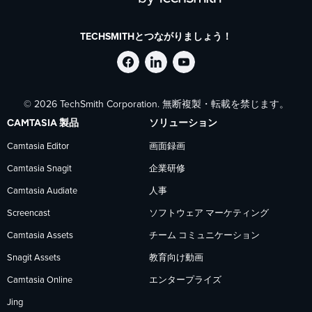
TECHSMITHとつながりましょう！
Facebook
LinkedIn
YouTube
© 2026 TechSmith Corporation. 無断複製・転載を禁じます。
で
で
で
CAMTASIA 製品
ソリューション
TechSmith
TechSmith
TechSmith
Camtasia Editor
画面録画
Camtasia Snagit
企業研修
を
を
を
Camtasia Audiate
人事
フ
フ
フ
Screencast
ソフトウェア マーケティング
Camtasia Assets
チーム コミュニケーション
ォ
ォ
ォ
Snagit Assets
教育向け動画
Camtasia Online
エンタープライズ
ロ
ロ
ロ
Jing