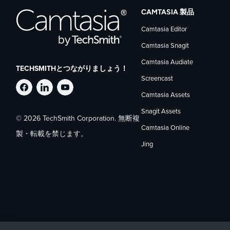
CAMTASIA 製品
Camtasia Editor
Camtasia Snagit
Camtasia Audiate
TECHSMITHとつながりましょう！
Screencast
Facebook
LinkedIn
YouTube
Camtasia Assets
Snagit Assets
© 2026 TechSmith Corporation. 無断複
で
で
で
Camtasia Online
製・転載を禁じます。
Jing
TechSmith
TechSmith
TechSmith
を
を
を
フ
フ
フ
ォ
ォ
ォ