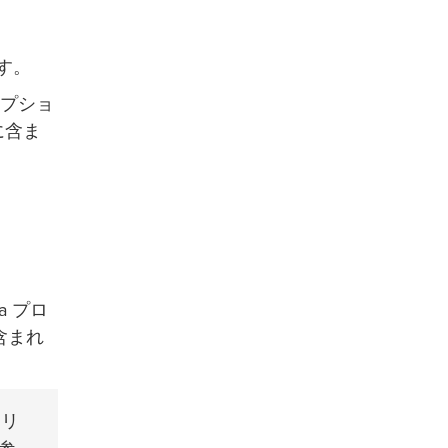
す。
オプショ
に含ま
a プロ
含まれ
 リ