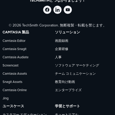
TECHSMITHとつながりましょう！
Facebook
LinkedIn
YouTube
© 2026 TechSmith Corporation. 無断複製・転載を禁じます。
で
で
で
CAMTASIA 製品
ソリューション
TechSmith
TechSmith
TechSmith
Camtasia Editor
画面録画
Camtasia Snagit
企業研修
を
を
を
Camtasia Audiate
人事
フ
フ
フ
Screencast
ソフトウェア マーケティング
Camtasia Assets
チーム コミュニケーション
ォ
ォ
ォ
Snagit Assets
教育向け動画
Camtasia Online
エンタープライズ
ロ
ロ
ロ
Jing
ー
ー
ー
ユースケース
学習とサポート
カスタマー エデュケーション
チュートリアル