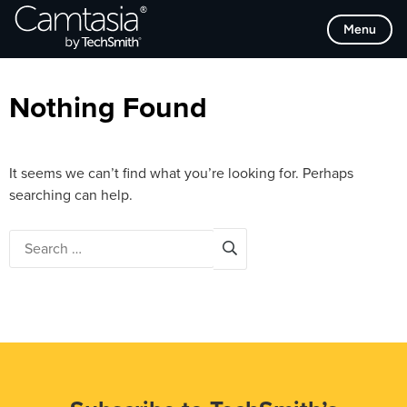
Skip
Browse Categories
Menu
to
content
Nothing Found
It seems we can’t find what you’re looking for. Perhaps
searching can help.
Search
for: