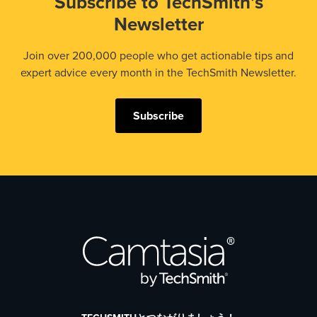
Subscribe to TechSmith’s
Newsletter
Join over 200,000 people who get actionable tips and
expert advice every month in the TechSmith Newsletter.
Subscribe