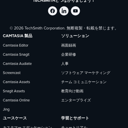
TECHSMITHとつながりましょう！
Facebook
LinkedIn
YouTube
© 2026 TechSmith Corporation. 無断複製・転載を禁じます。
で
で
で
CAMTASIA 製品
ソリューション
TechSmith
TechSmith
TechSmith
Camtasia Editor
画面録画
Camtasia Snagit
企業研修
を
を
を
Camtasia Audiate
人事
フ
フ
フ
Screencast
ソフトウェア マーケティング
Camtasia Assets
チーム コミュニケーション
ォ
ォ
ォ
Snagit Assets
教育向け動画
Camtasia Online
エンタープライズ
ロ
ロ
ロ
Jing
ー
ー
ー
ユースケース
学習とサポート
カスタマー エデュケーション
チュートリアル