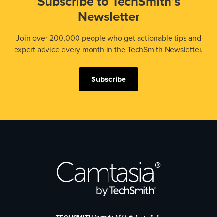
Subscribe to TechSmith’s
Newsletter
Join over 200,000 people who get actionable tips and
expert advice every month in the TechSmith Newsletter.
Subscribe