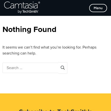
Skip
Browse Categories
Menu
to
content
Nothing Found
It seems we can’t find what you’re looking for. Perhaps
searching can help.
Search
for: