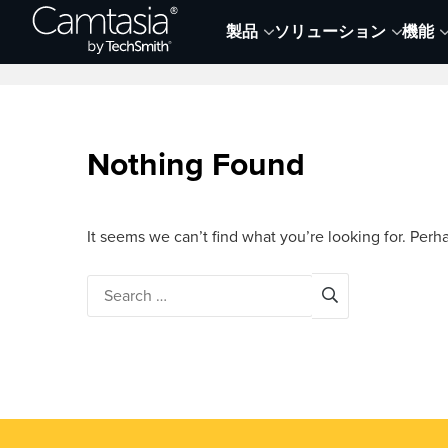
Skip
製品
ソリューション
機能
to
Home
Collaboration
Documentation &
content
Nothing Found
It seems we can’t find what you’re looking for. Perh
Search
for: