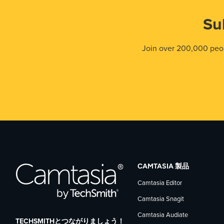
Su
Join over 200,000 peop
CAMTASIA 製品
Camtasia Editor
Camtasia Snagit
Camtasia Audiate
TECHSMITHとつながりましょう！