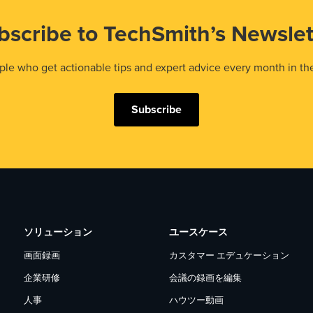
bscribe to TechSmith’s Newslet
le who get actionable tips and expert advice every month in th
Subscribe
ソリューション
ユースケース
画面録画
カスタマー エデュケーション
企業研修
会議の録画を編集
人事
ハウツー動画