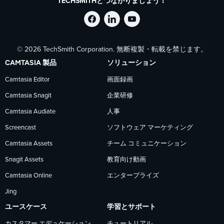
TECHSMITHとつながりましょう！
Facebook
LinkedIn
YouTube
© 2026 TechSmith Corporation. 無断複製・転載を禁じます。
で
で
で
CAMTASIA 製品
ソリューション
TechSmith
TechSmith
TechSmith
Camtasia Editor
画面録画
Camtasia Snagit
企業研修
を
を
を
Camtasia Audiate
人事
フ
フ
フ
Screencast
ソフトウェア マーケティング
Camtasia Assets
チーム コミュニケーション
ォ
ォ
ォ
Snagit Assets
教育向け動画
Camtasia Online
エンタープライズ
ロ
ロ
ロ
Jing
ー
ー
ー
ユースケース
学習とサポート
カスタマー エデュケーション
チュートリアル