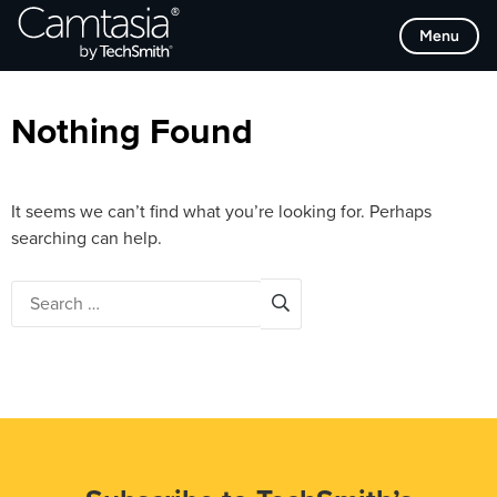
Skip
Browse Categories
Menu
to
content
Nothing Found
It seems we can’t find what you’re looking for. Perhaps
searching can help.
Search
for: