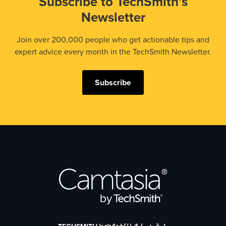
Subscribe to TechSmith’s
Newsletter
Join over 200,000 people who get actionable tips and
expert advice every month in the TechSmith Newsletter.
Subscribe