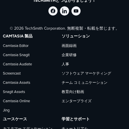
TECHSMITHとつながりましょう！
Facebook
LinkedIn
YouTube
© 2026 TechSmith Corporation. 無断複製・転載を禁じます。
で
で
で
CAMTASIA 製品
ソリューション
TechSmith
TechSmith
TechSmith
Camtasia Editor
画面録画
Camtasia Snagit
企業研修
を
を
を
Camtasia Audiate
人事
フ
フ
フ
Screencast
ソフトウェア マーケティング
Camtasia Assets
チーム コミュニケーション
ォ
ォ
ォ
Snagit Assets
教育向け動画
Camtasia Online
エンタープライズ
ロ
ロ
ロ
Jing
ー
ー
ー
ユースケース
学習とサポート
カスタマー エデュケーション
チュートリアル