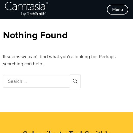
Skip
Browse Categories
Menu
to
content
Nothing Found
It seems we can’t find what you’re looking for. Perhaps
searching can help.
Search
for: