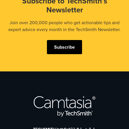
Subscribe to TechSmith’s
Newsletter
Join over 200,000 people who get actionable tips and
expert advice every month in the TechSmith Newsletter.
Subscribe