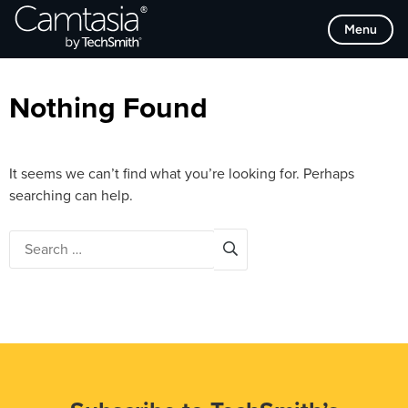
Skip
Browse Categories
Menu
to
content
Nothing Found
It seems we can’t find what you’re looking for. Perhaps
searching can help.
Search
for: