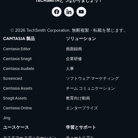
TECHSMITHとつながりましょう！
Facebook
LinkedIn
YouTube
© 2026 TechSmith Corporation. 無断複製・転載を禁じます。
で
で
で
CAMTASIA 製品
ソリューション
TechSmith
TechSmith
TechSmith
Camtasia Editor
画面録画
Camtasia Snagit
企業研修
を
を
を
Camtasia Audiate
人事
フ
フ
フ
Screencast
ソフトウェア マーケティング
Camtasia Assets
チーム コミュニケーション
ォ
ォ
ォ
Snagit Assets
教育向け動画
Camtasia Online
エンタープライズ
ロ
ロ
ロ
Jing
ー
ー
ー
ユースケース
学習とサポート
カスタマー エデュケーション
チュートリアル