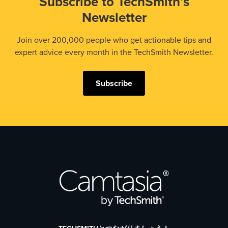
Subscribe to TechSmith’s
Newsletter
Join over 200,000 people who get actionable tips and
expert advice every month in the TechSmith Newsletter.
Subscribe