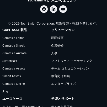
TECHSMITHとつながりましょう！
Facebook
LinkedIn
YouTube
© 2026 TechSmith Corporation. 無断複製・転載を禁じます。
で
で
で
CAMTASIA 製品
ソリューション
TechSmith
TechSmith
TechSmith
Camtasia Editor
画面録画
Camtasia Snagit
企業研修
を
を
を
Camtasia Audiate
人事
フ
フ
フ
Screencast
ソフトウェア マーケティング
Camtasia Assets
チーム コミュニケーション
ォ
ォ
ォ
Snagit Assets
教育向け動画
Camtasia Online
エンタープライズ
ロ
ロ
ロ
Jing
ー
ー
ー
ユースケース
学習とサポート
カスタマー エデュケーション
チュートリアル