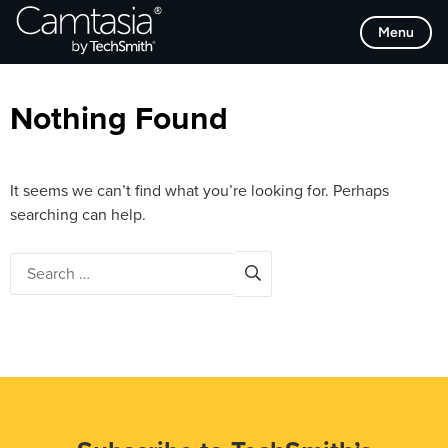
Skip
Browse Categories
Menu
to
content
Nothing Found
It seems we can’t find what you’re looking for. Perhaps
searching can help.
Search
for: