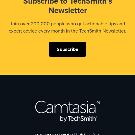
Subscribe to TechSmith’s
Newsletter
Join over 200,000 people who get actionable tips and
expert advice every month in the TechSmith Newsletter.
Subscribe