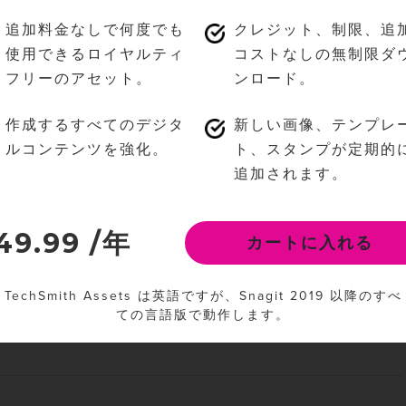
追加料金なしで何度でも
クレジット、制限、追
ス
使用できるロイヤルティ
コストなしの無制限ダ
まで共有
r アセットへのアクセス
フリーのアセット。
ンロード。
作成するすべてのデジタ
新しい画像、テンプレ
ルコンテンツを強化。
ト、スタンプが定期的
追加されます。
49.99
/年
カートに入れる
ます。
TechSmith Assets は英語ですが、Snagit 2019 以降のすべ
ての言語版で動作します。
$49.99
カートに入れる