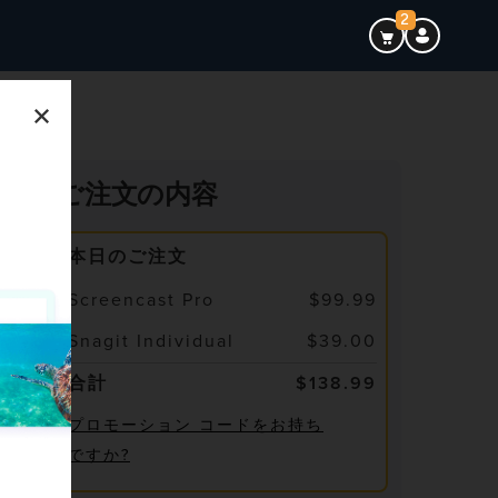
2
×
ご注文の内容
本日のご注文
Screencast Pro
$99.99
Snagit Individual
$39.00
合計
$138.99
プロモーション コードをお持ち
ですか?