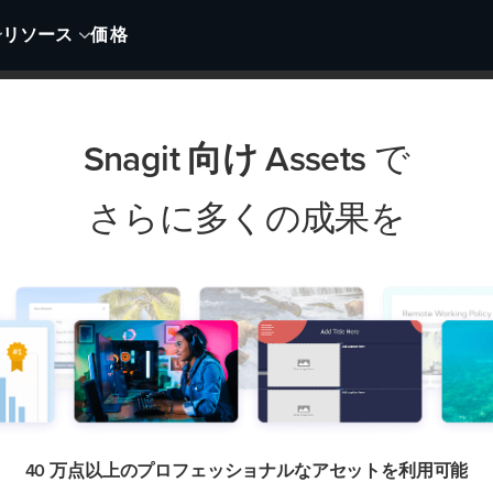
リソース
価格
Snagit 向け Assets
で
さらに多くの成果を
-
+
$99.99
$39.00
編集での画面キャプチャと録画
40 万点以上のプロフェッショナルなアセットを利用可能