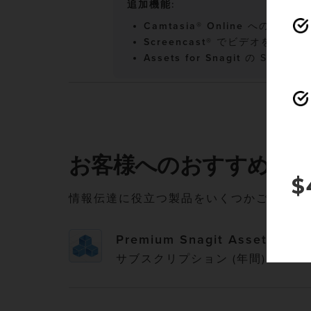
追加機能:
Camtasia® Online
へのアクセ
Screencast®
でビデオを 25 本
Assets for Snagit
の Starte
お客様へのおすすめ
$
情報伝達に役立つ製品をいくつかご紹介し
Premium Snagit Assets
サブスクリプション (年間)