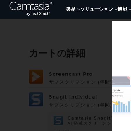
コ
製品
ソリューション
機能
ン
テ
ン
ツ
に
ス
カートの詳細
キ
ッ
プ
Screencast Pro
サブスクリプション (年間)
Snagit Individual
サブスクリプション (年間)
Camtasia Snagit™
AI 搭載スクリーンショット