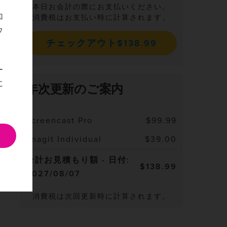
本日お会計の際にお支払いください。
加
消費税はお支払い時に計算されます。
ウ
チェックアウト$138.99
ー
に
年次更新のご案内
Screencast Pro
$99.99
Snagit Individual
$39.00
合計お見積もり額 - 日付:
$138.99
2027/08/07
消費税は次回更新時に計算されます。